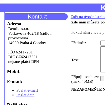
K
Kontakt
Zpět na úvodní strán
Zde nám můžete pos
Adresa
Dentila s.r.o.
Pokud nám chcete po
Volkovova 462/18 (sídlo i
provozovna)
14900 Praha 4 Chodov
Předmět:
IČO 62417231
DIČ CZ62417231
Text:
nejsme plátci DPH
Mobil:
Připojit soubory:
E-mail:
(max. 40MB)
NEZAPOMEŇTE N
Poslat e-mail
Poslat data
Další akce